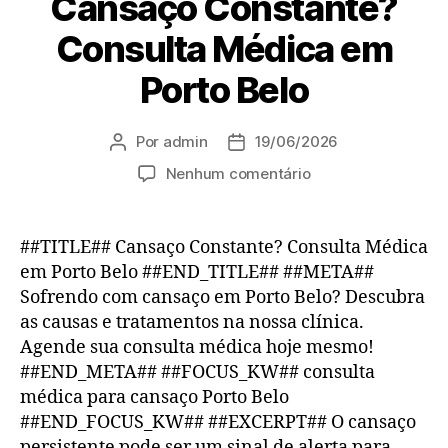
Cansaço Constante?
Consulta Médica em
Porto Belo
Por
admin
19/06/2026
Nenhum comentário
##TITLE## Cansaço Constante? Consulta Médica
em Porto Belo ##END_TITLE## ##META##
Sofrendo com cansaço em Porto Belo? Descubra
as causas e tratamentos na nossa clínica.
Agende sua consulta médica hoje mesmo!
##END_META## ##FOCUS_KW## consulta
médica para cansaço Porto Belo
##END_FOCUS_KW## ##EXCERPT## O cansaço
persistente pode ser um sinal de alerta para