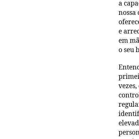
a capa
nossa 
oferec
e arre
em mão
o seu 
Entend
primei
vezes,
contr
regula
identif
elevad
person