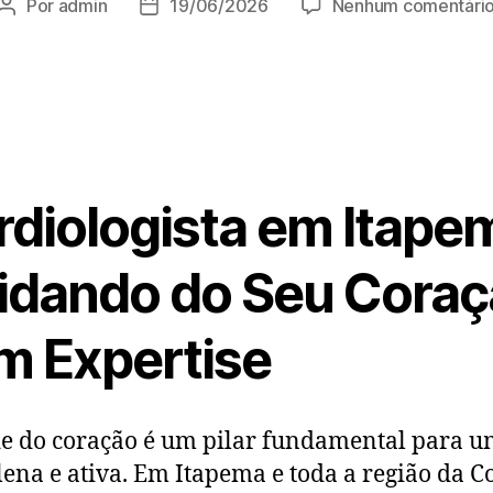
Por
admin
19/06/2026
Nenhum comentári
rdiologista em Itape
idando do Seu Cora
m Expertise
e do coração é um pilar fundamental para 
lena e ativa. Em Itapema e toda a região da C