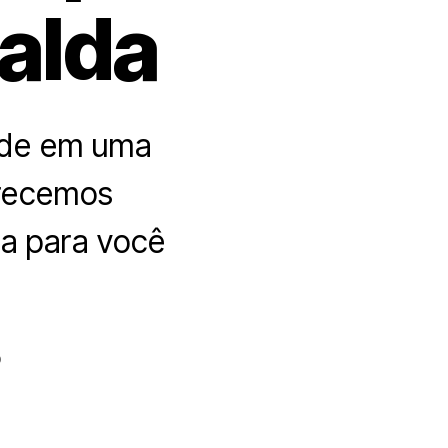
alda
úde em uma
erecemos
ta para você
o