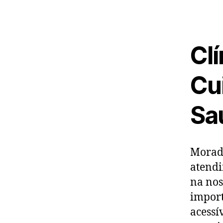
Cl
Cu
Sa
Morado
atendi
na nos
import
acessí