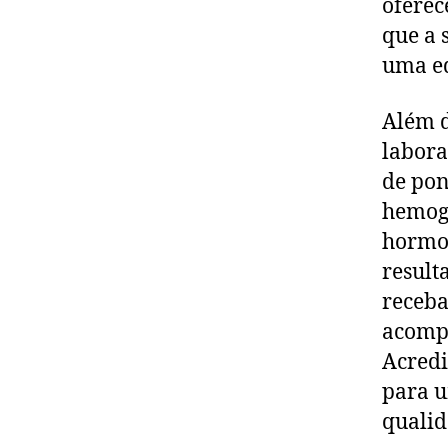
oferec
que a 
uma eq
Além d
labora
de pon
hemogr
hormon
result
receba
acompa
Acredi
para u
qualid