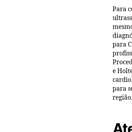
Para c
ultras
mesmo 
diagnó
para C
profis
Proce
e Holt
cardio
para s
região
At