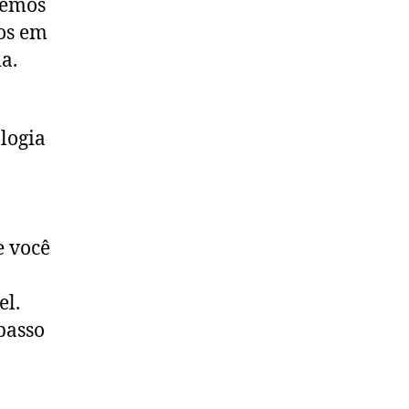
demos
mos em
a.
logia
e você
el.
passo