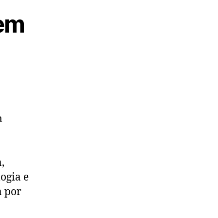
 em
m
,
logia e
a por