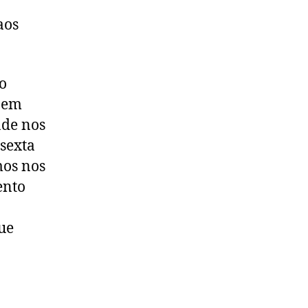
aos
 o
a em
ade nos
 sexta
mos nos
ento
ue