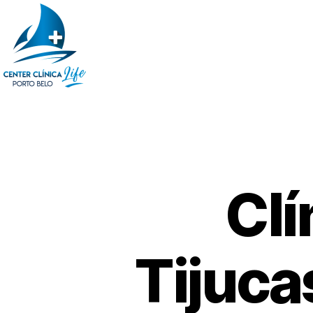
Clí
Tijuca