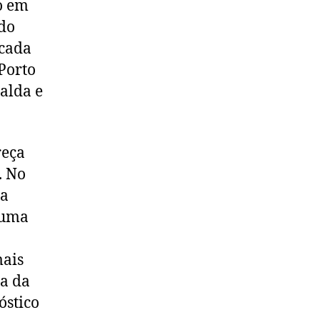
o em
ado
 cada
Porto
ralda e
reça
. No
sa
 uma
mais
 a da
óstico