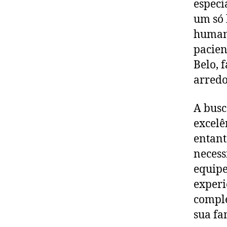
especi
um só 
humani
pacien
Belo, 
arredo
A busc
excelê
entant
necess
equipe
experi
comple
sua fa