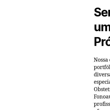
Se
um
Pr
Nossa 
portfó
divers
especi
Obstet
Fonoau
profis