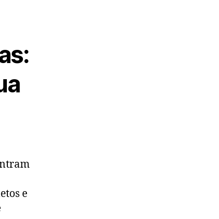
as:
ua
ontram
etos e
e