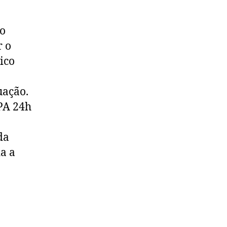
no
r o
ico
uação.
PA 24h
da
a a