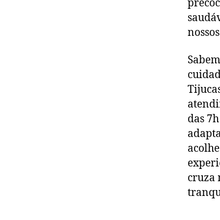
precoc
saudáv
nossos
Sabemo
cuidad
Tijuca
atendi
das 7h
adapta
acolhed
experi
cruza 
tranqu