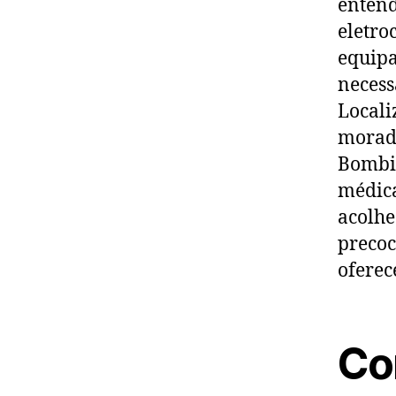
entend
eletro
equipa
necess
Locali
morado
Bombin
médica
acolhe
precoc
oferec
Co