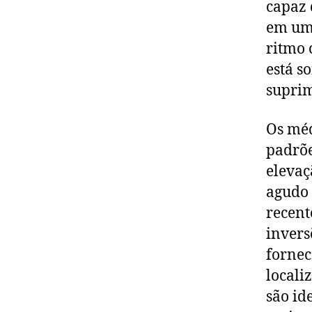
capaz 
em um 
ritmo 
está s
suprim
Os méd
padrõe
elevaç
agudo 
recent
invers
fornec
locali
são id