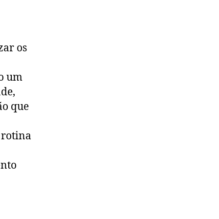
zar os
mo um
ade,
ção que
 rotina
ento