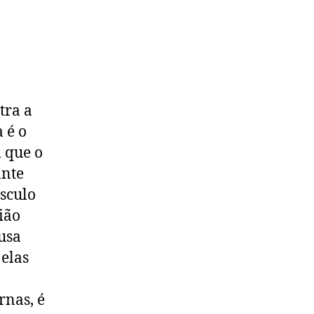
tra a
 é o
 que o
ante
sculo
ião
ausa
 elas
rnas, é