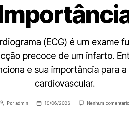
Importânci
ardiograma (ECG) é um exame f
ecção precoce de um infarto. E
unciona e sua importância para a
cardiovascular.
Por
admin
19/06/2026
Nenhum comentári