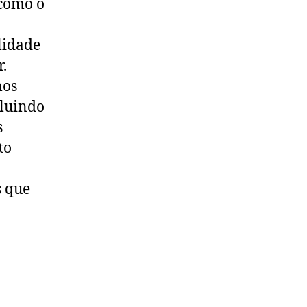
 como o
lidade
.
mos
cluindo
s
to
s que