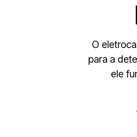
O eletroc
para a det
ele f