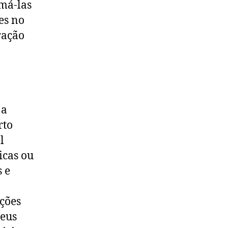
rmá-las
es no
ração
 a
rto
l
icas ou
 e
ações
seus