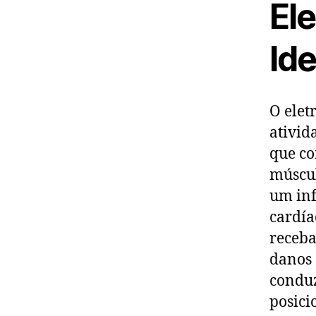
El
Ide
O elet
ativid
que co
múscul
um inf
cardía
receba
danos 
conduz
posici