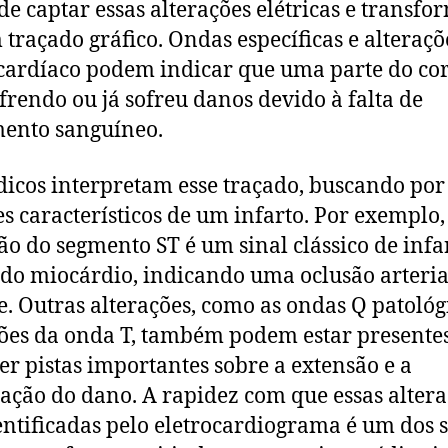
de captar essas alterações elétricas e transfo
traçado gráfico. Ondas específicas e alteraçõ
cardíaco podem indicar que uma parte do co
ofrendo ou já sofreu danos devido à falta de
ento sanguíneo.
icos interpretam esse traçado, buscando por
s característicos de um infarto. Por exemplo,
ão do segmento ST é um sinal clássico de infa
do miocárdio, indicando uma oclusão arteria
e. Outras alterações, como as ondas Q patológ
ões da onda T, também podem estar presentes
er pistas importantes sobre a extensão e a
zação do dano. A rapidez com que essas alter
entificadas pelo eletrocardiograma é um dos 