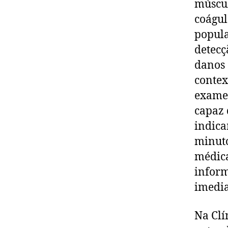
múscul
coágul
popula
detecç
danos 
contex
exame 
capaz 
indica
minuto
médica
inform
imedia
Na Clí