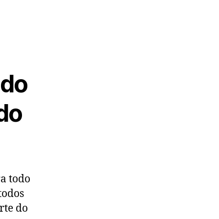
ado
 do
a todo
todos
rte do