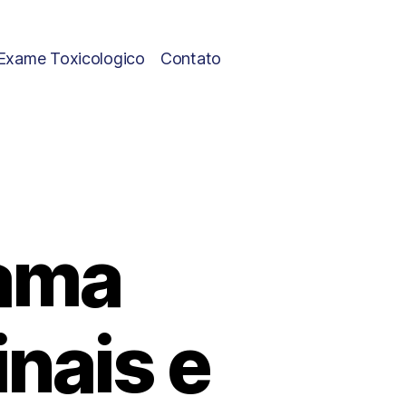
Exame Toxicologico
Contato
rama
inais e