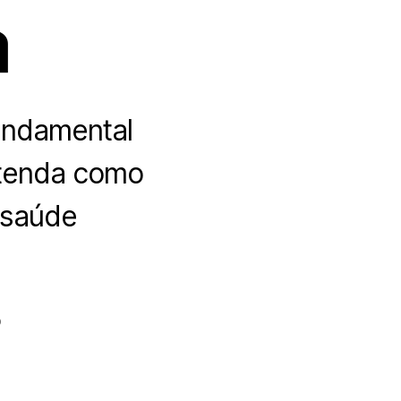
a
undamental
ntenda como
 saúde
o