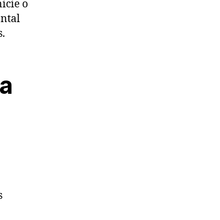
icie o
ntal
.
na
s