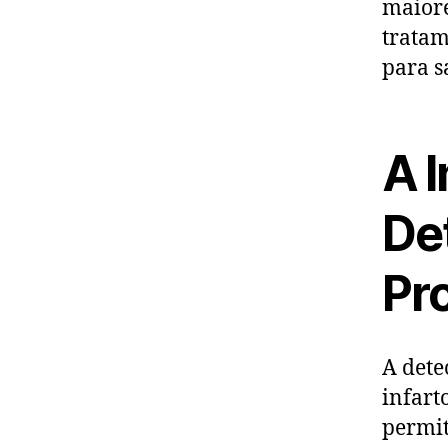
maiore
tratam
para s
A 
De
Pr
A dete
infart
permit