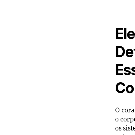
El
Det
Es
Co
O cora
o corp
os sis