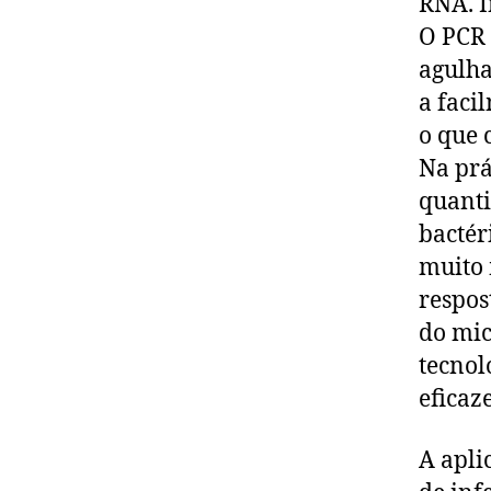
RNA. I
O PCR 
agulha
a faci
o que 
Na prá
quanti
bactér
muito 
respos
do mic
tecnol
eficaze
A apli