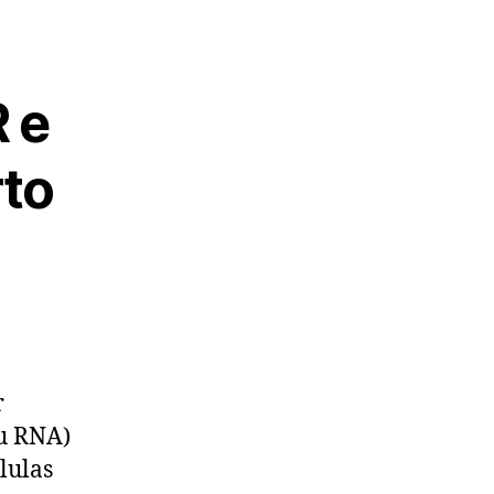
 e
rto
r
u RNA)
lulas