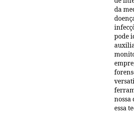
de inf
da med
doença
infecç
pode i
auxili
monito
empreg
forens
versat
ferram
nossa 
essa t