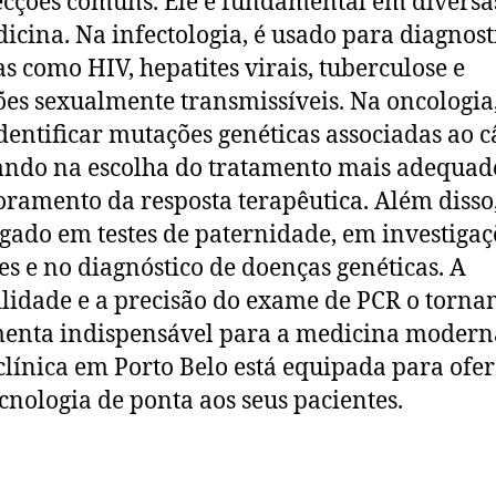
ecções comuns. Ele é fundamental em diversa
icina. Na infectologia, é usado para diagnost
s como HIV, hepatites virais, tuberculose e
ões sexualmente transmissíveis. Na oncologia
dentificar mutações genéticas associadas ao c
ando na escolha do tratamento mais adequad
ramento da resposta terapêutica. Além disso,
ado em testes de paternidade, em investigaç
es e no diagnóstico de doenças genéticas. A
ilidade e a precisão do exame de PCR o torn
enta indispensável para a medicina moderna
clínica em Porto Belo está equipada para ofe
ecnologia de ponta aos seus pacientes.