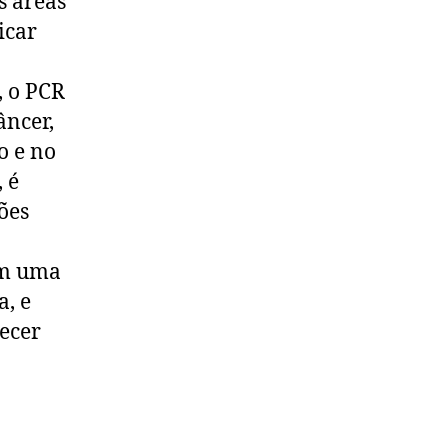
s áreas
icar
, o PCR
âncer,
o e no
 é
ões
am uma
, e
recer