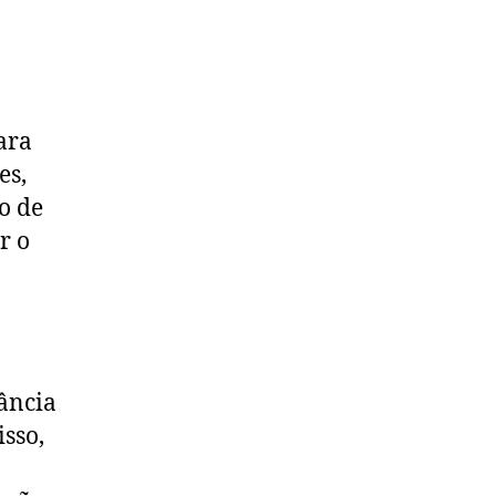
o
ara
es,
o de
r o
ância
sso,