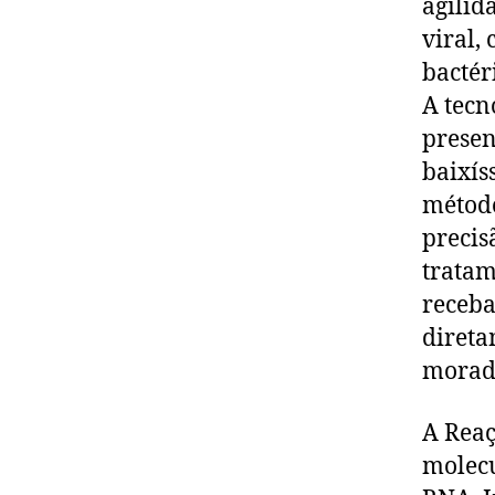
agilid
viral,
bactér
A tecn
presen
baixís
método
precis
tratam
receba
direta
morado
A Reaç
molecu