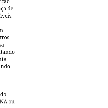
ecção
nça de
áveis.
em
tros
sa
vitando
nte
uindo
odo
DNA ou