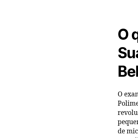
O 
Su
Be
O exam
Polime
revolu
pequen
de mic