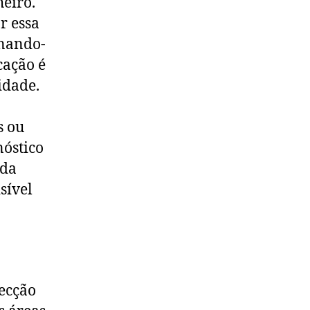
eiro.
r essa
rnando-
cação é
idade.
s ou
nóstico
 da
sível
ecção