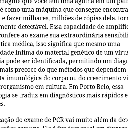
magine que você tem uma agulha em um palh
é como uma máquina que consegue encontra
 e fazer milhares, milhões de cópias dela, to
lmente detectável. Essa capacidade de amplifi
confere ao exame sua extraordinária sensibil
tica médica, isso significa que mesmo uma
dade ínfima do material genético de um víru
ia pode ser identificada, permitindo um diag
mais precoce do que métodos que dependem
ta imunológica do corpo ou do crescimento vi
rorganismo em cultura. Em Porto Belo, essa
ogia se traduz em diagnósticos mais rápidos e
s.
cação do exame de PCR vai muito além da det