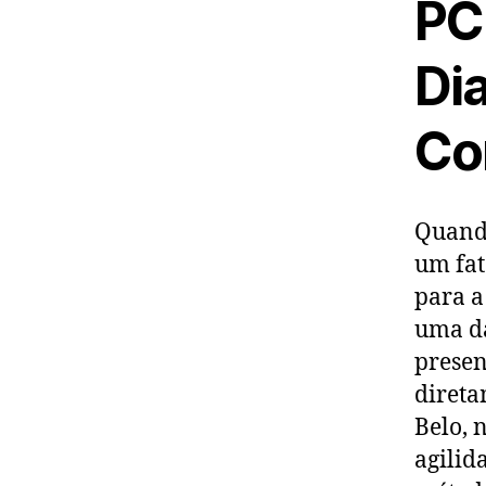
PC
Di
Co
Quando
um fat
para a
uma da
presen
direta
Belo, 
agilid