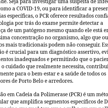
ade. Seja para investigar uma suspeita de inf
 como a COVID-19, ou para identificar a prese
ias específicas, o PCR oferece resultados confi
ologia por trás do exame permite detectar a
ça de um patógeno mesmo quando ele está 
sima concentração no organismo, algo que ou
s mais tradicionais podem não conseguir. Es
ão é crucial para um diagnóstico assertivo, e
entos inadequados e permitindo que o pacie
 o cuidado que realmente necessita, contrib
mente para o bem-estar e a saúde de todos os
res de Porto Belo e arredores.
ão em Cadeia da Polimerase (PCR) é um mét
lar que amplifica segmentos específicos de 