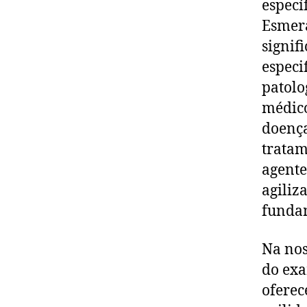
especí
Esmera
signif
especi
patolo
médico
doenç
tratam
agente
agiliz
fundam
Na nos
do exa
oferec