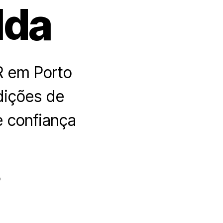
lda
R em Porto
dições de
 confiança
o