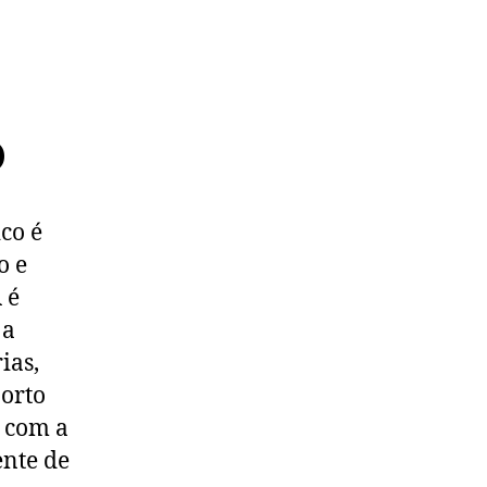
o
co é
o e
 é
 a
ias,
Porto
e com a
ente de